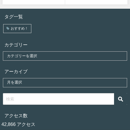
タグ一覧
おすすめ！
カテゴリー
アーカイブ
アクセス数
42,866 アクセス