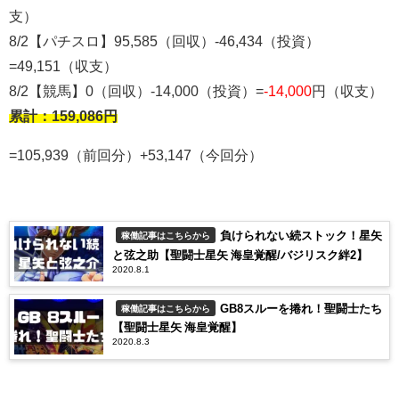
支）
8/2【パチスロ】95,585（回収）-46,434（投資）
=49,151（収支）
8/2【競馬】0（回収）-14,000（投資）=
-14,000
円（収支）
累計：159,086円
=105,939（前回分）+53,147（今回分）
負けられない続ストック！星矢
稼働記事はこちらから
と弦之助【聖闘士星矢 海皇覚醒/バジリスク絆2】
2020.8.1
GB8スルーを捲れ！聖闘士たち
稼働記事はこちらから
【聖闘士星矢 海皇覚醒】
2020.8.3