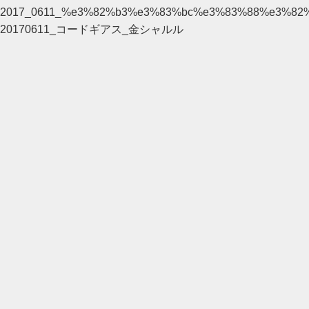
2017_0611_%e3%82%b3%e3%83%bc%e3%83%88%e3%8
20170611_コードギアス_金シャルル