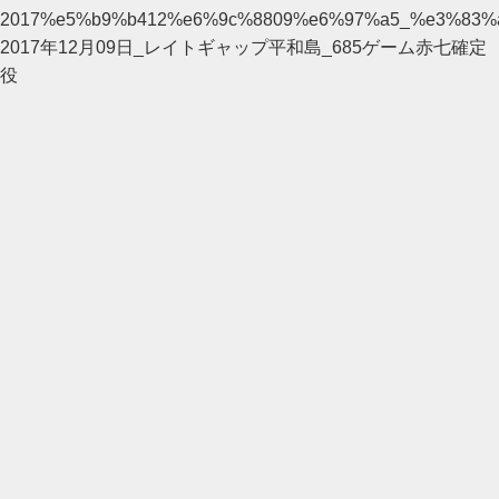
2017%e5%b9%b412%e6%9c%8809%e6%97%a5_%e3%83
2017年12月09日_レイトギャップ平和島_685ゲーム赤七確定
役