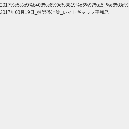
2017%e5%b9%b408%e6%9c%8819%e6%97%a5_%e6%8a
2017年08月19日_抽選整理券_レイトギャップ平和島