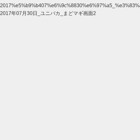
2017%e5%b9%b407%e6%9c%8830%e6%97%a5_%e3%83
2017年07月30日_ユニバカ_まどマギ画面2