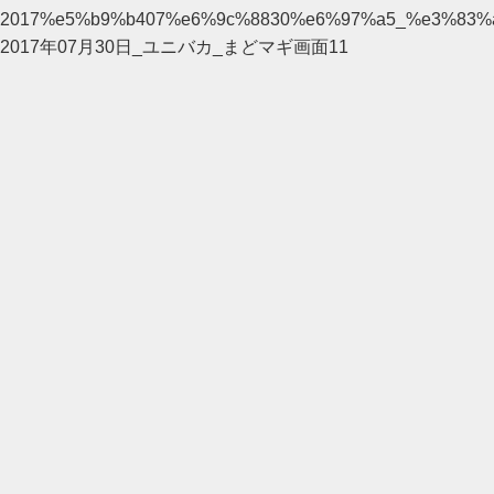
2017%e5%b9%b407%e6%9c%8830%e6%97%a5_%e3%83
2017年07月30日_ユニバカ_まどマギ画面11