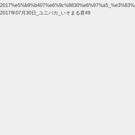
2017%e5%b9%b407%e6%9c%8830%e6%97%a5_%e3%83
2017年07月30日_ユニバカ_いそまる君49