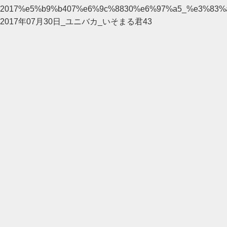
2017%e5%b9%b407%e6%9c%8830%e6%97%a5_%e3%83
2017年07月30日_ユニバカ_いそまる君43