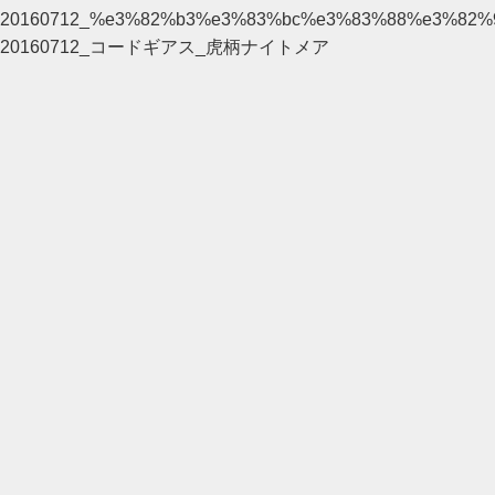
20160712_%e3%82%b3%e3%83%bc%e3%83%88%e3%82
20160712_コードギアス_虎柄ナイトメア